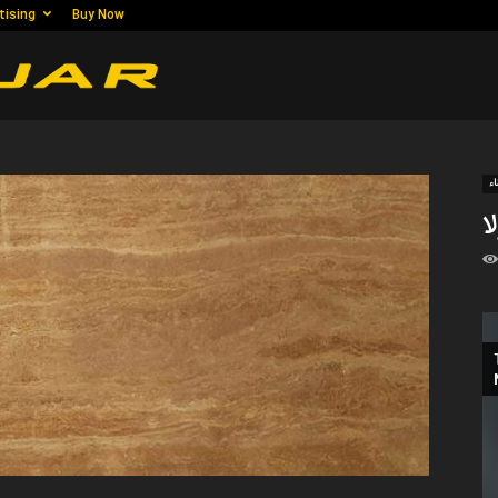
tising
Buy Now
الحجر
الرخام
اء
ا
,
رخام,
الجرانيت,