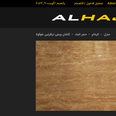
Adver
تسجيل الدخول / الانضمام
یکشنبه, آگوست 9, 2026
منزل
الرخام
حجر البناء
كاشان ويفى ترافرتين شوكولا