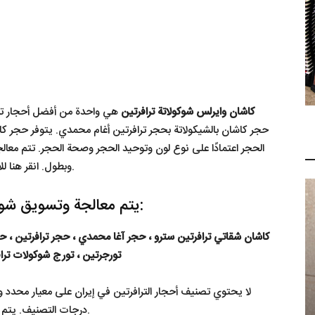
كاشان وايرلس شوكولاتة ترافرتين
هي واحدة من أفضل أحجار تراف
حجر كاشان بالشيكولاتة بحجر ترافرتين أغام محمدي. يتوفر حجر 
الحجر اعتمادًا على نوع لون وتوحيد الحجر وصحة الحجر. تتم معال
وبطول. انقر هنا للاطلاع على قائمة أسعار حجر ترافرتين شوكولاتة كاشان.
يتم معالجة وتسويق شوكولاتة الترافرتين تحت الأسماء التالية:
كاشان شقاتي ترافرتين سترو ، حجر آغا محمدي ، حجر ترافرتين ، حجر 
تورجرتين ، تورج شوكولات ترافر
لا يحتوي تصنيف أحجار الترافرتين في إيران على معيار محدد
درجات التصنيف. يتم فصل الترافرتين عن طريق الترميز بسبب أنواع مختلفة.