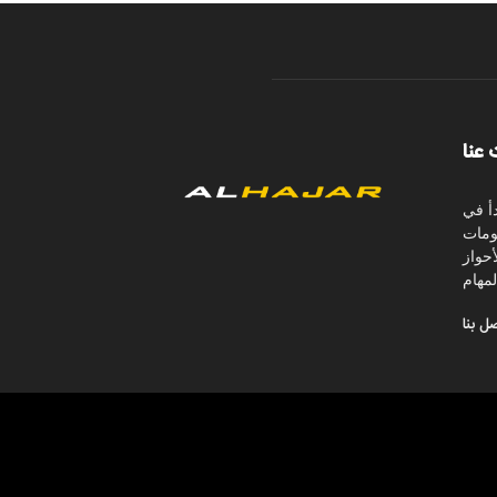
 عنا
أ في
لومات
أحواز
مهام