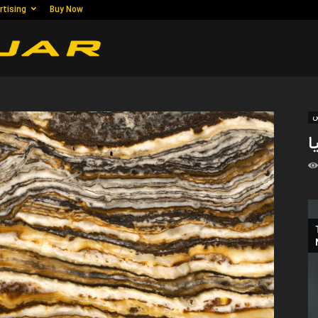
rtising
Buy Now
الحجر
الرخام
س
ا
,
رخام,
الجرانيت,