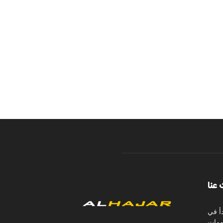
 عنا
أ في
لومات