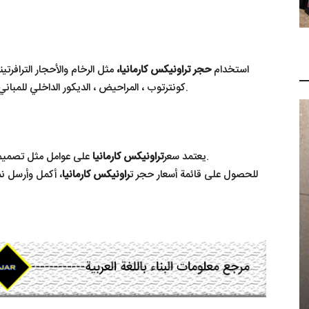
استخدام
حجر تراونیکس کارمانیا،
مثل الرخام والأحجار الترافرتي
كونترتوب ، المراحيض ، الديكور الداخلي للمباني وبناء القطع الحجرية مثل المزهريات والمنحوتات ، إلخ.
على عوامل مثل تصميم الحجر والسمك والأبعاد الحجرية وجودة معالجة الحجر.
يعتمد سعر
تراونیکس کارمانیا
للحصول على قائمة أسعار حجر ت
راونیکس کارمانیا
، أكمل وأرسل ن