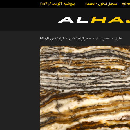
Adve
تسجيل الدخول / الانضمام
پنج‌شنبه, آگوست 6, 2026
منزل
حجر البناء
حجر ترافونيكس
تراونیکس کارمانیا