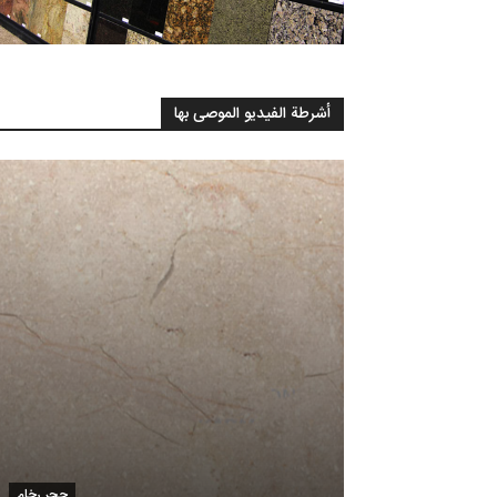
أشرطة الفيديو الموصى بها
حجر ترافونيكس
حجر رخام